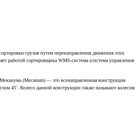
я сортировки грузов путем перенаправления движения этих
вляет работой сортировщика WMS-система (система управления
со Меканума (Mecanum) — это всенаправленная конструкция
глом 45˚. Колесо данной конструкции также называют колесом