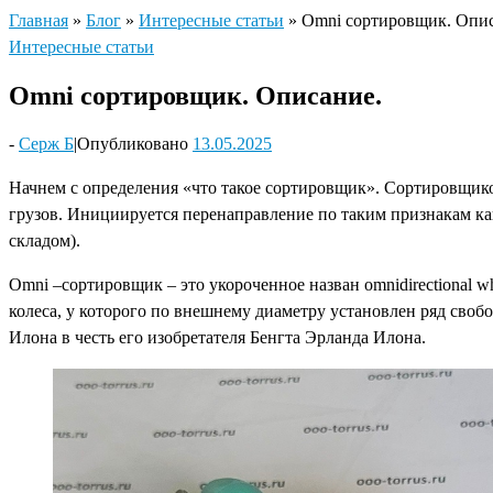
Главная
»
Блог
»
Интересные статьи
»
Omni сортировщик. Опис
Интересные статьи
Omni сортировщик. Описание.
-
Серж Б
|
Опубликовано
13.05.2025
Начнем с определения «что такое сортировщик». Сортировщиком
грузов. Инициируется перенаправление по таким признакам как
складом).
Omni –сортировщик – это укороченное назван omnidirectional 
колеса, у которого по внешнему диаметру установлен ряд сво
Илона в честь его изобретателя Бенгта Эрланда Илона.