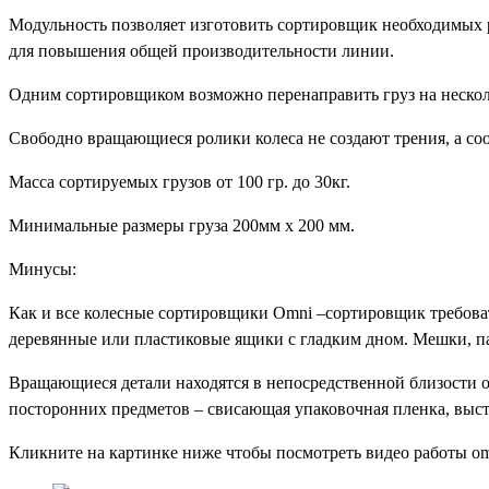
Модульность позволяет изготовить сортировщик необходимых ра
для повышения общей производительности линии.
Одним сортировщиком возможно перенаправить груз на неско
Свободно вращающиеся ролики колеса не создают трения, а соо
Масса сортируемых грузов от 100 гр. до 30кг.
Минимальные размеры груза 200мм х 200 мм.
Минусы:
Как и все колесные сортировщики Omni –сортировщик требоват
деревянные или пластиковые ящики с гладким дном. Мешки, па
Вращающиеся детали находятся в непосредственной близости 
посторонних предметов – свисающая упаковочная пленка, выс
Кликните на картинке ниже чтобы посмотреть видео работы o