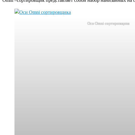
Omni –сортировщик представляет собой набор нанизанных на о
Оси Omni сортировщика