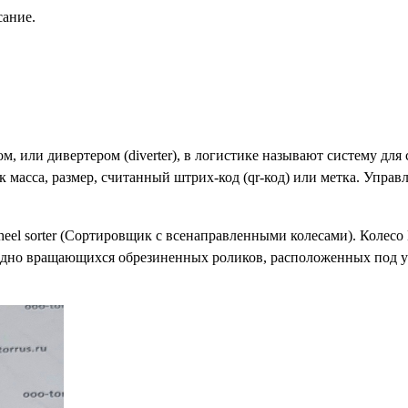
ание.
, или дивертером (diverter), в логистике называют систему дл
 масса, размер, считанный штрих-код (qr-код) или метка. Упра
wheel sorter (Сортировщик с всенаправленными колесами). Коле
бодно вращающихся обрезиненных роликов, расположенных под у