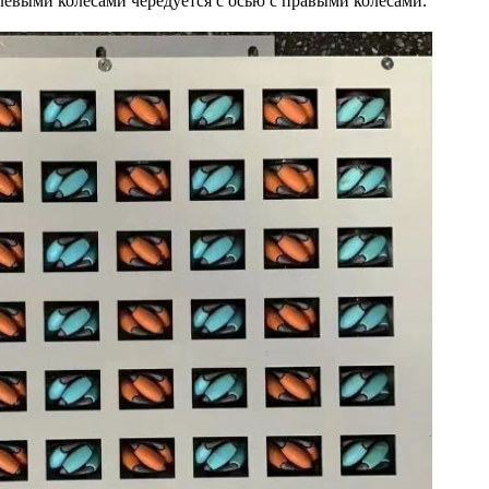
левыми колесами чередуется с осью с правыми колесами.